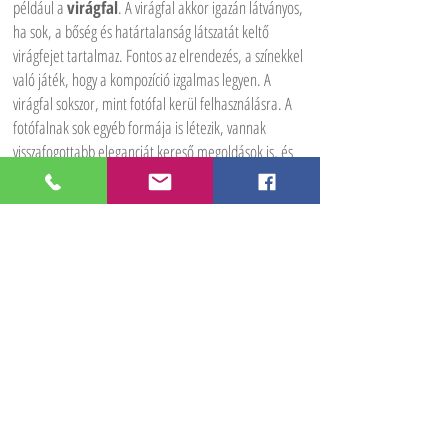
például a
virágfal
. A virágfal akkor igazán látványos,
ha sok, a bőség és határtalanság látszatát keltő
virágfejet tartalmaz. Fontos az elrendezés, a színekkel
való játék, hogy a kompozíció izgalmas legyen. A
virágfal sokszor, mint fotófal kerül felhasználásra. A
fotófalnak sok egyéb formája is létezik, vannak
visszafogottabb eleganciát kereső megoldások is, és
itt is szerepük van a kész virágdekorációs elemeknek.
A ceremónia helyszínén nagyon látványos lehet 2db,
vagy több nagyobb, 50-60 cm átmérőjű selyemvirág
karika, amiket átfedéssel is lehet és érdemes is
használni. Aki a geometrikus stílussal szimpatizál
jobban, ott választhatóak a hexagon virágdekorációs
elemek is. Ilyenek nagy színválasztékban, és kedvező
áron természetesen nálunk is elérhetőek. Ugyanezek
az elemek a főasztal mögötti dekorációban is
felhasználhatóak, akár több, a méretükben is eltérő
elem választásával. Az elrendezésnek már tényleg