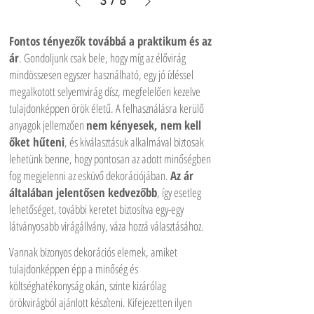
3
/
6
Fontos tényezők továbbá a praktikum és az
ár
. Gondoljunk csak bele, hogy míg az élővirág
mindösszesen egyszer használható, egy jó ízléssel
megalkotott selyemvirág dísz, megfelelően kezelve
tulajdonképpen örök életű. A felhasználásra kerülő
anyagok jellemzően
nem kényesek, nem kell
őket hűteni
, és kiválasztásuk alkalmával biztosak
lehetünk benne, hogy pontosan az adott minőségben
fog megjelenni az esküvő dekorációjában.
Az ár
általában jelentősen kedvezőbb
, így esetleg
lehetőséget, további keretet biztosítva egy-egy
látványosabb virágállvány, váza hozzá választásához.
Vannak bizonyos dekorációs elemek, amiket
tulajdonképpen épp a minőség és
költséghatékonyság okán, szinte kizárólag
örökvirágból ajánlott készíteni. Kifejezetten ilyen