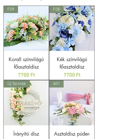
F09
F08
Korall színvilágú
Kék színvilágú
főasztaldísz
főasztaldísz
Ár
Ár
7700 Ft
7700 Ft
Új Termék
A01
Írányító dísz
Asztaldísz púder-