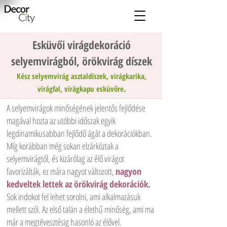
Esküvői virágdekoráció
selyemvirágból, örökvirág díszek
Kész selyemvirág asztaldíszek, virágkarika,
.
virágfal, virágkapu esküvőre
A selyemvirágok minőségének jelentős fejlődése
magával hozta az utóbbi időszak egyik
legdinamikusabban fejlődő ágát a dekorációkban.
Míg korábban még sokan elzárkóztak a
selyemvirágtól, és kizárólag az élő virágot
favorizálták, ez mára nagyot változott,
nagyon
kedveltek lettek az örökvirág dekorációk.
Sok indokot fel lehet sorolni, ami alkalmazásuk
mellett szól. Az első talán a élethű minőség, ami ma
már a megtévesztésig hasonló az élővel.