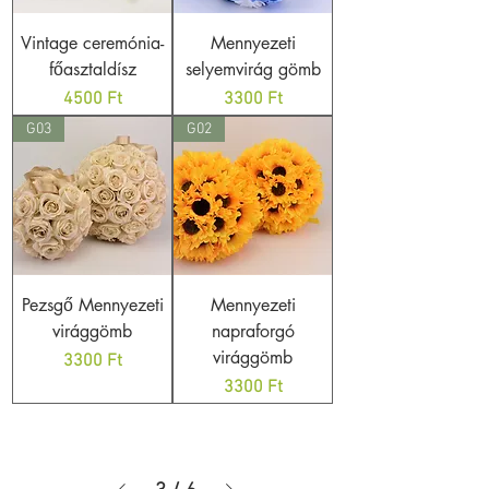
Vintage ceremónia-
Mennyezeti
főasztaldísz
selyemvirág gömb
Ár
Ár
4500 Ft
3300 Ft
G03
G02
Pezsgő Mennyezeti
Mennyezeti
virággömb
napraforgó
virággömb
Ár
3300 Ft
Ár
3300 Ft