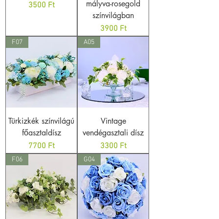
mályva-rosegold
Ár
3500 Ft
színvilágban
Ár
3900 Ft
F07
A05
Türkizkék színvilágú
Vintage
főasztaldísz
vendégasztali dísz
Ár
Ár
7700 Ft
3300 Ft
F06
G04