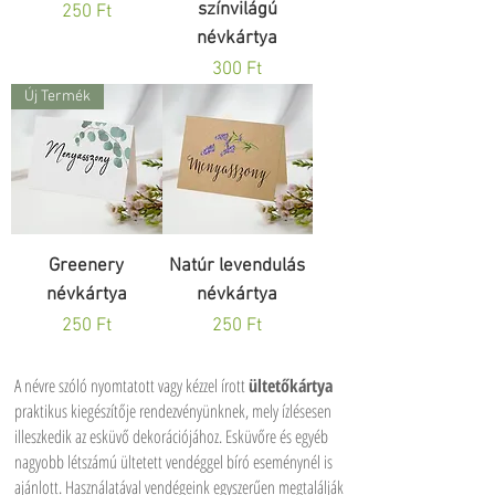
színvilágú
Ár
250 Ft
névkártya
Ár
300 Ft
Új Termék
Greenery
Natúr levendulás
névkártya
névkártya
Ár
Ár
250 Ft
250 Ft
A névre szóló nyomtatott vagy kézzel írott
ültetőkártya
praktikus kiegészítője rendezvényünknek, mely ízlésesen
illeszkedik az esküvő dekorációjához. Esküvőre és egyéb
nagyobb létszámú ültetett vendéggel bíró eseménynél is
ajánlott. Használatával vendégeink egyszerűen megtalálják