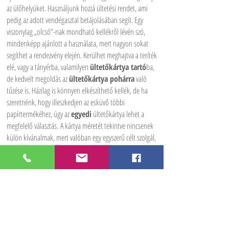
az ülőhelyüket. Használjunk hozzá ültetési rendet, ami
pedig az adott vendégasztal betájolásában segít. Egy
viszonylag „olcsó”-nak mondható kellékről lévén szó,
mindenképp ajánlott a használata, mert nagyon sokat
segíthet a rendezvény elején. Kerülhet meghajtva a teríték
elé, vagy a tányérba, valamilyen
ültetőkártya tartó
ba,
de kedvelt megoldás az
ültetőkártya pohárra
való
tűzése is. Házilag is könnyen elkészíthető kellék, de ha
szeretnénk, hogy illeszkedjen az esküvő többi
papírtermékéhez, úgy az
egyedi
ültetőkártya lehet a
megfelelő választás.
A kártya méretét tekintve nincsenek
külön kívánalmak, mert valóban egy egyszerű célt szolgál,
jól látható legyen, de semmiképp ne legyen túl nagy.
Decorcity
Dekorációs anyagok, kellékek bérbeadása,
rendezvény kellék bérbeadás, esküvői dekorációk
készítése, egyedi gyártású dekorációs kiegészítők
Információk