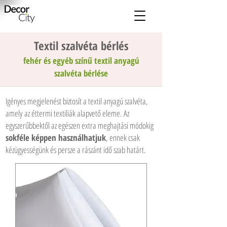
Textil szalvéta bérlés
fehér és egyéb színű textil anyagú
szalvéta bérlése
Igényes megjelenést biztosít a textil anyagú szalvéta,
amely az éttermi textiliák alapvető eleme. Az
egyszerűbbektől az egészen extra meghajtási módokig
sokféle képpen használhatjuk
, ennek csak
kézügyességünk és persze a rászánt idő szab határt.