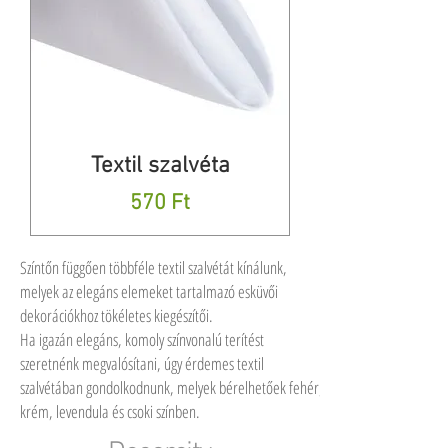
Textil szalvéta
Ár
570 Ft
Színtőn függően többféle textil szalvétát kínálunk,
melyek az elegáns elemeket tartalmazó esküvői
dekorációkhoz tökéletes kiegészítői.
Ha igazán elegáns, komoly színvonalú terítést
szeretnénk megvalósítani, úgy érdemes textil
szalvétában gondolkodnunk, melyek bérelhetőek fehér,
krém, levendula és csoki színben.