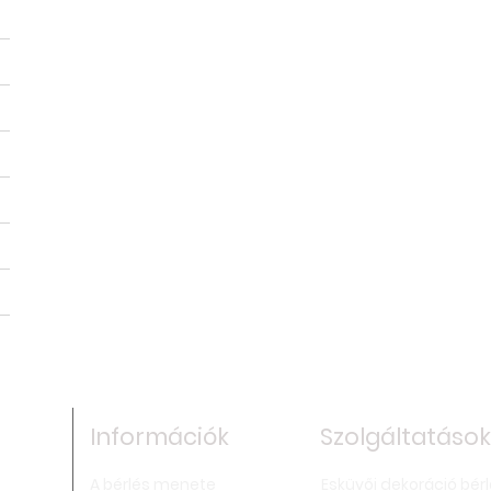
Információk
Szolgáltatások
A bérlés menete
Esküvői dekoráció bér