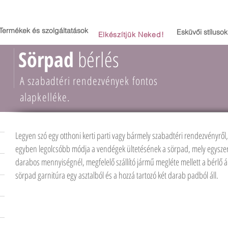
Termékek és szolgáltatások
Esküvői stílusok
Elkészítjük Neked!
Sörpad
bérlés
A szabadtéri rendezvények fontos
alapkelléke.
Legyen szó egy otthoni kerti parti vagy bármely szabadtéri rendezvényről, 
egyben legolcsóbb módja a vendégek ültetésének a sörpad, mely egyszer
darabos mennyiségnél, megfelelő szállító jármű megléte mellett a bérlő ált
sörpad garnitúra egy asztalból és a hozzá tartozó két darab padból áll.