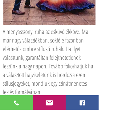
A menyasszonyi ruha az esküvő ékköve. Ma
már nagy választékban, sokféle fazonban
elérhetők ombre stílusú ruhák. Ha ilyet
választunk, garantáltan felejthetetlenek
leszünk a nagy napon. Tovább fokozhatjuk ha
a választott hajviseletünk is hordozza ezen
stílusjegyeket, mondjuk egy színátmenetes
festés formályában.
Menyasszonyi torta: Az esküvő egyik nagy
érdeklődésre számot tartó eleme, mely jó
lehetőséget ad arra, hogy igazán emlékezetes
legyen a vendégek számára. Nem mellesleg
igazán étvágygerjesztő, szemet gyönyörködtető