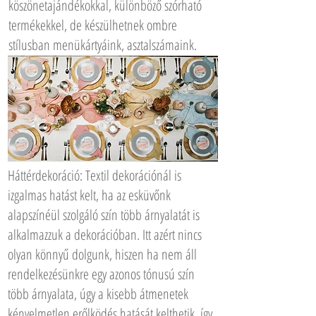
köszönetajándékokkal, különböző szórható
termékekkel, de készülhetnek ombre
stílusban menükártyáink, asztalszámaink.
Háttérdekoráció: Textil dekorációnál is
izgalmas hatást kelt, ha az esküvőnk
alapszínéül szolgáló szín több árnyalatát is
alkalmazzuk a dekorációban. Itt azért nincs
olyan könnyű dolgunk, hiszen ha nem áll
rendelkezésünkre egy azonos tónusú szín
több árnyalata, úgy a kisebb átmenetek
kényelmetlen erőlködés hatását kelthetik, így