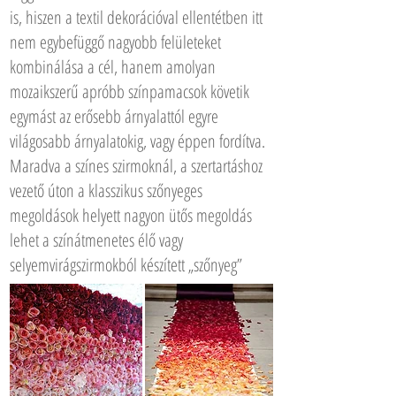
is, hiszen a textil dekorációval ellentétben itt
nem egybefüggő nagyobb felületeket
kombinálása a cél, hanem amolyan
mozaikszerű apróbb színpamacsok követik
egymást az erősebb árnyalattól egyre
világosabb árnyalatokig, vagy éppen fordítva.
Maradva a színes szirmoknál, a szertartáshoz
vezető úton a klasszikus szőnyeges
megoldások helyett nagyon ütős megoldás
lehet a színátmenetes élő vagy
selyemvirágszirmokból készített „szőnyeg”