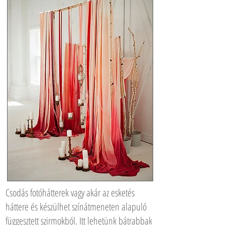
Csodás fotóhátterek vagy akár az esketés
háttere és készülhet színátmeneten alapuló
függesztett szirmokból. Itt lehetünk bátrabbak