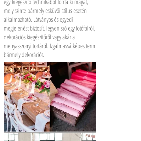
egy kiegészítő technikából forrta ki magát,
mely szinte bármely esküvői stílus esetén
alkalmazható. Látványos és egyedi
megjelenést biztosít, legyen szó egy fotófalról,
dekorációs kiegészítőről vagy akár a
menyasszonyi tortáról. Izgalmassá képes tenni
bármely dekorációt.