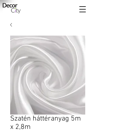
Szatén háttéranyag 5m
x 2,8m