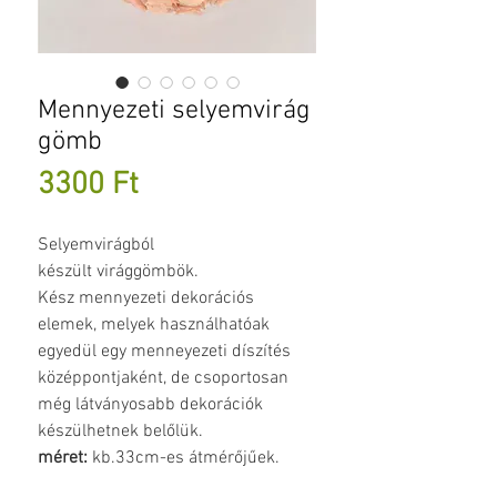
Mennyezeti selyemvirág
gömb
Ár
3300 Ft
Selyemvirágból
készült virággömbök.
Kész mennyezeti dekorációs
elemek, melyek használhatóak
egyedül egy menneyezeti díszítés
középpontjaként, de csoportosan
még látványosabb dekorációk
készülhetnek belőlük.
méret:
kb.33cm-es átmérőjűek.