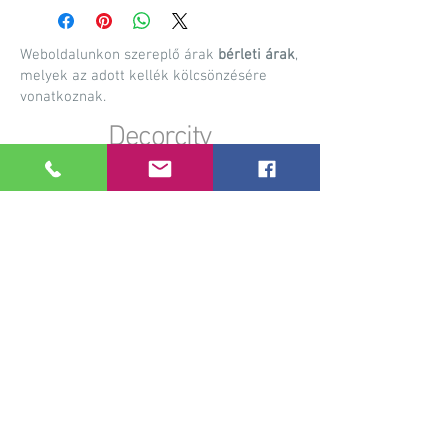
Weboldalunkon szereplő árak
bérleti árak
,
melyek az adott kellék kölcsönzésére
vonatkoznak.
Decorcity
Dekorációs anyagok, kellékek bérbeadása,
rendezvény kellék bérbeadás, esküvői dekorációk
készítése, egyedi gyártású dekorációs kiegészítők
Információk
A bérlés menete
Szállítási információk
Visszaküldés menete
Személyes megtekintés
Felhasználási útmutatók
Gyakori kérdések
Együttműködés