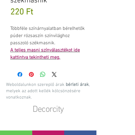
székmasnik
Ár
220 Ft
Többféle színárnyalatban bérelhetők
púder rózsaszín színvilághoz
passzoló székmasnik.
A t
eljes masni színválasztékot ide
kattintva tekintheti meg.
Weboldalunkon szereplő árak
bérleti árak
,
melyek az adott kellék kölcsönzésére
vonatkoznak.
Decorcity
Dekorációs anyagok, kellékek bérbeadása,
rendezvény kellék bérbeadás, esküvői dekorációk
készítése, egyedi gyártású dekorációs kiegészítők