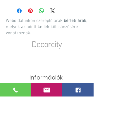
Weboldalunkon szereplő árak
bérleti árak
,
melyek az adott kellék kölcsönzésére
vonatkoznak.
Decorcity
Dekorációs anyagok, kellékek bérbeadása,
rendezvény kellék bérbeadás, esküvői dekorációk
készítése, egyedi gyártású dekorációs kiegészítők
Információk
A bérlés menete
Szállítási információk
Visszaküldés menete
Személyes megtekintés
Felhasználási útmutatók
Gyakori kérdések
Együttműködés