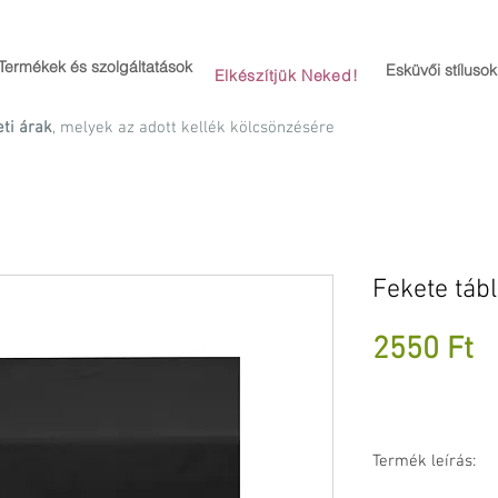
Termékek és szolgáltatások
Esküvői stílusok
Elkészítjük Neked!
eti árak
, melyek az adott kellék kölcsönzésére
Fekete táb
Á
2550 Ft
Termék leírás: