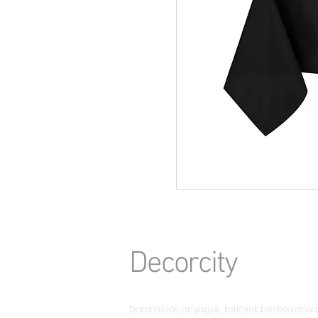
Decorcity
Dekorációs anyagok, kellékek bérbeadása