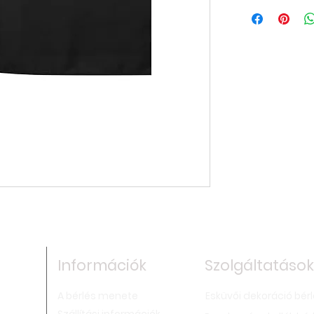
Fekete színű tábla
extravagáns
temati
Mérete:
~220cm x 
Információk
Szolgáltatások
A bérlés menete
Esküvői dekoráció bér
,