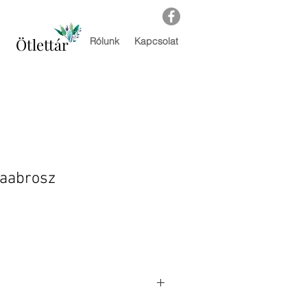
Ötlettár
Rólunk
Kapcsolat
laabrosz
r