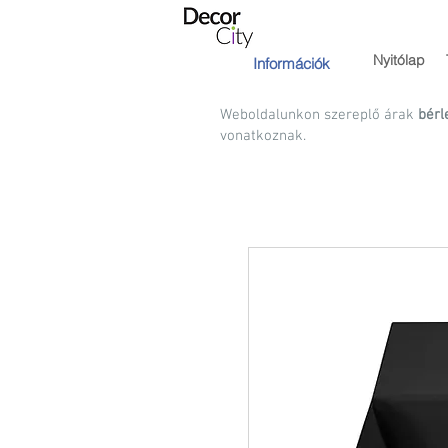
Nyitólap
Információk
Weboldalunkon szereplő árak
bérl
vonatkoznak.