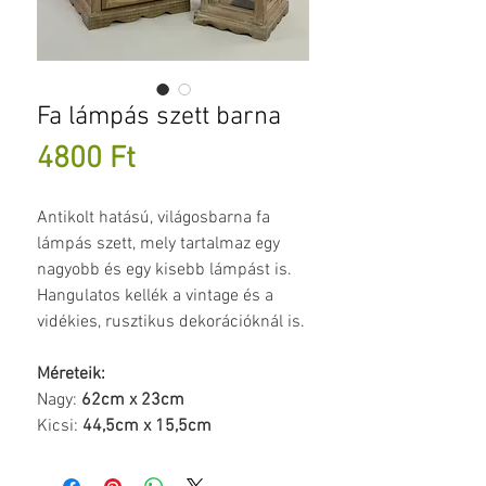
Fa lámpás szett barna
Ár
4800 Ft
Antikolt hatású, világosbarna fa
lámpás szett, mely tartalmaz egy
nagyobb és egy kisebb lámpást is.
Hangulatos kellék a vintage és a
vidékies, rusztikus dekorációknál is.
Méreteik:
Nagy:
62cm x 23cm
Kicsi:
44,5cm x 15,5cm