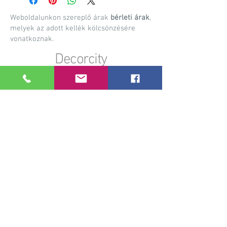
Weboldalunkon szereplő árak
bérleti árak
,
melyek az adott kellék kölcsönzésére
vonatkoznak.
Decorcity
Dekorációs anyagok, kellékek bérbeadása,
rendezvény kellék bérbeadás, esküvői dekorációk
készítése, egyedi gyártású dekorációs kiegészítők
Információk
A bérlés menete
Szállítási információk
Visszaküldés menete
Személyes megtekintés
Felhasználási útmutatók
Gyakori kérdések
Együttműködés
Szolgáltatások