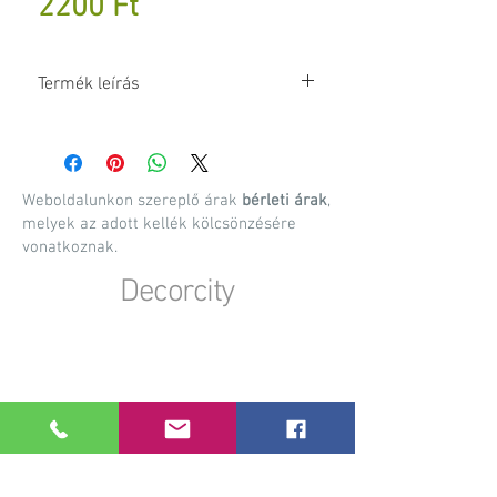
Ár
2200 Ft
Termék leírás
Elegáns stílusú 3ágú gyertyatartó.
Weboldalunkon szereplő árak
bérleti árak
,
melyek az adott kellék kölcsönzésére
vonatkoznak.
Decorcity
Dekorációs anyagok, kellékek bérbeadása,
rendezvény kellék bérbeadás, esküvői dekorációk
készítése, egyedi gyártású dekorációs kiegészítők
Információk
A bérlés menete
Szállítási információk
Visszaküldés menete