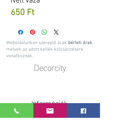
Ívelt váza
Ár
650 Ft
Weboldalunkon szereplő árak
bérleti árak
,
melyek az adott kellék kölcsönzésére
vonatkoznak.
Decorcity
Dekorációs anyagok, kellékek bérbeadása,
rendezvény kellék bérbeadás, esküvői dekorációk
készítése, egyedi gyártású dekorációs kiegészítők
Információk
A bérlés menete
Szállítási információk
Visszaküldés menete
Személyes megtekintés
Felhasználási útmutatók