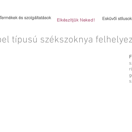
Termékek és szolgáltatások
Esküvői stílusok
Elkészítjük Neked!
el típusú székszoknya felhelye
F
s
r
g
s