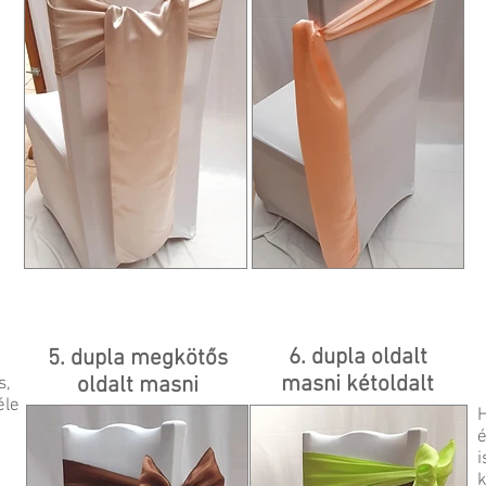
6. dupla oldalt
5. dupla megkötős
masni kétoldalt
oldalt masni
s,
éle
H
é
i
k