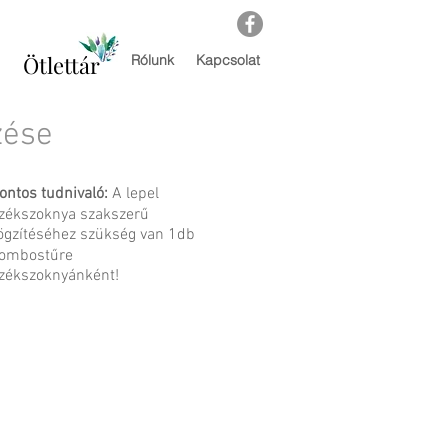
Ötlettár
Rólunk
Kapcsolat
zése
ontos tudnivaló:
A lepel
zékszoknya szakszerű
ögzítéséhez szükség van 1db
ombostűre
zékszoknyánként!