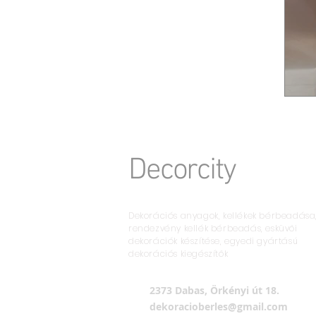
Decorcity
Dekorációs anyagok, kellékek bérbeadása
rendezvény kellék bérbeadás, esküvői
dekorációk készítése, egyedi gyártású
dekorációs kiegészítők
2373 Dabas, Örkényi út 18.
dekoracioberles@gmail.com