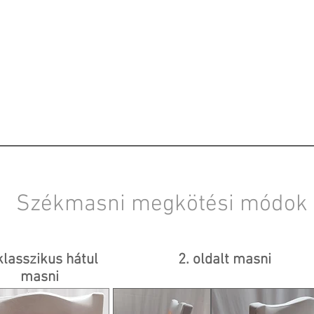
Székmasni megkötési módok
klasszikus hátul
2. oldalt masni
masni