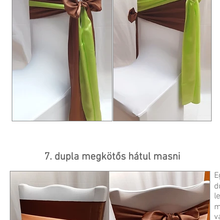
7. dupla megkötős hátul masni
E
d
l
m
v