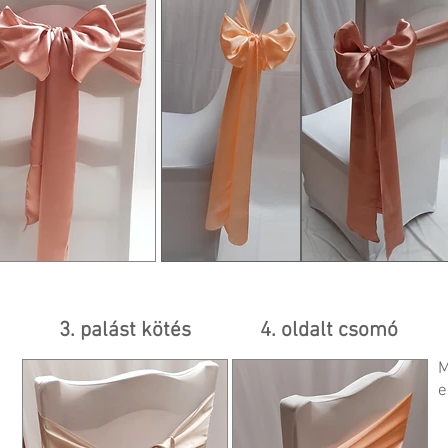
3. palást kötés
4. oldalt csomó
M
e