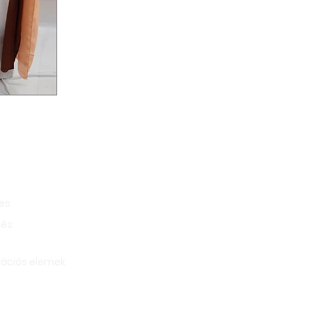
lés
lés
rációs elemek