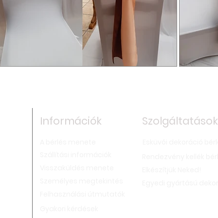
Információk
Szolgáltatások
A bérlés menete
Esküvői dekoráció bér
,
Szállítási információk
Rendezvény kellék bér
Visszaküldés menete
Elkészítjük Neked!
Személyes megtekintés
Egyedi gyártású deko
Felhasználási útmutatók
Gyakori kérdések