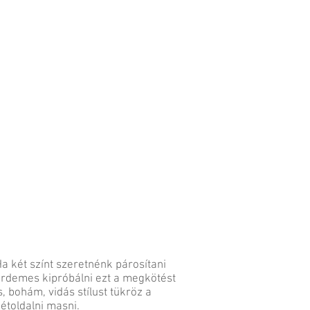
a két színt szeretnénk párosítani
rdemes kipróbálni ezt a megkötést
s, bohám, vidás stílust tükröz a
étoldalni masni.