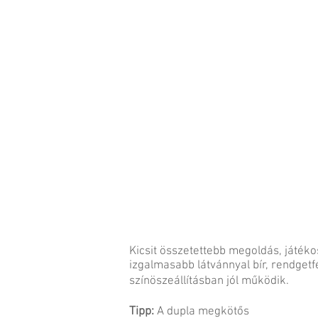
Kicsit összetettebb megoldás, játéko
izgalmasabb látvánnyal bír, rendgetf
színöszeállításban jól működik.
Tipp:
A dupla megkötős