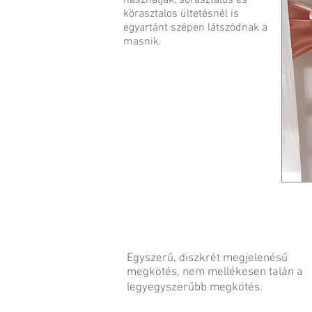
használják, sorasztalos és
körasztalos ültetésnél is
egyartánt szépen látszódnak a
masnik.
Egyszerű, diszkrét megjelenésű
megkötés, nem mellékesen talán a
legyegyszerűbb megkötés.