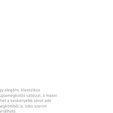
gy elegáns, klasszikus
uplamegkötős változat, a masni
ehet a keskenyebb sávot adó
egkötőből is, ízlés szerint
ariálható.