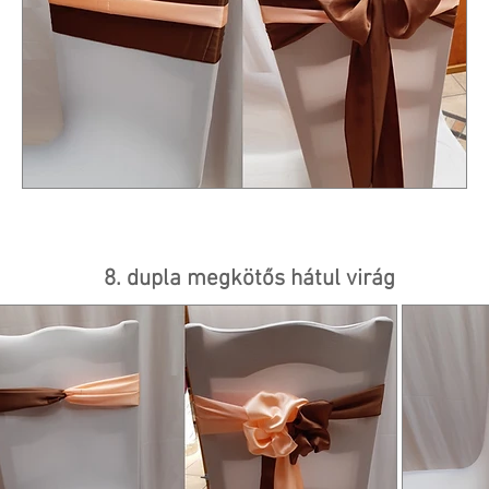
8. dupla megkötős hátul virág